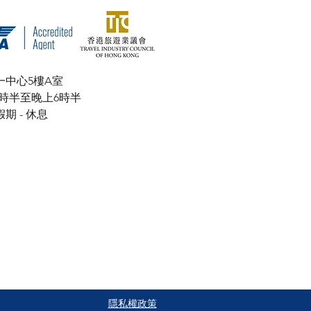
一中心5樓A室
上9時半至晚上6時半
- 休息
​隱私權政策