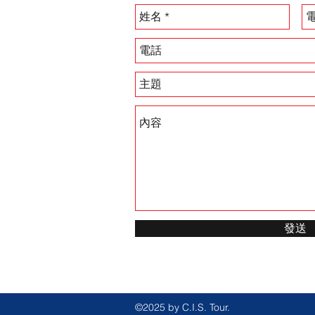
發送
©2025 by C.I.S. Tour.