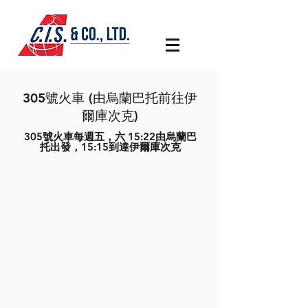
305號火車 (由烏蘭巴托前往伊
爾庫次克)
305號火車每週五，六 15:22由烏蘭巴
托出發，15:15到達伊爾庫次克