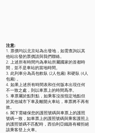
注意:
1. 票價均以北京站為出發地，如需查詢以其
他站出發的票價請與我們聯絡。
2. 上述所有時間均為車站所屬國家的首都時
間，並不是車站的當地時間。
3. 此列車分為高包軟臥 (2人包廂) 和硬臥 (4人
包廂) 。
4. 如果上述所有時間表和任何版本出現任何
不一致之處，則以車票上的時間爲凖。
5. 車票屬於點對點，如乘客沒按指定地點但
於其他城市下車及離開火車站，車票將不再有
效。
6. 閣下需確保您的護照號碼與車票上的護照
號碼一致，如車票上的護照號碼與乘客護照上
的護照號碼不匹配時，西伯利亞鐵路有權拒絕
該乘客登上火車。