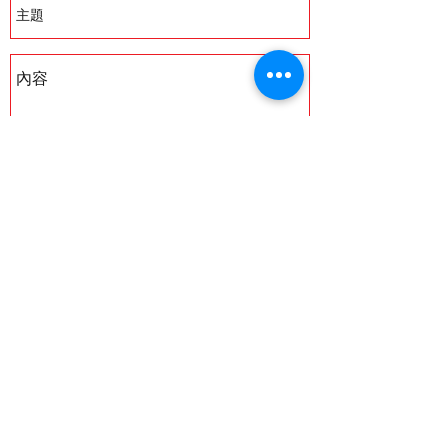
發送
地址: 香港金鐘金鐘道95號統一中心5樓A