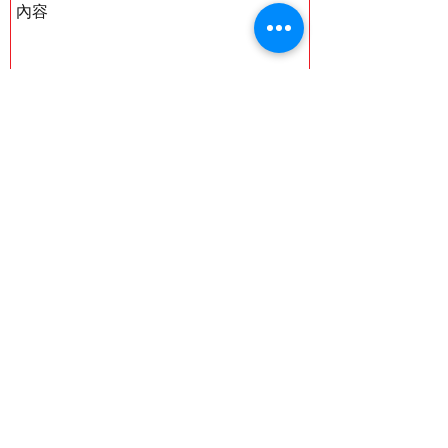
發送
地址: 香港金鐘金鐘道95號統一中心5樓A
室
​營業時間: 星期一至五 - 早上9時半至晚上6
時半