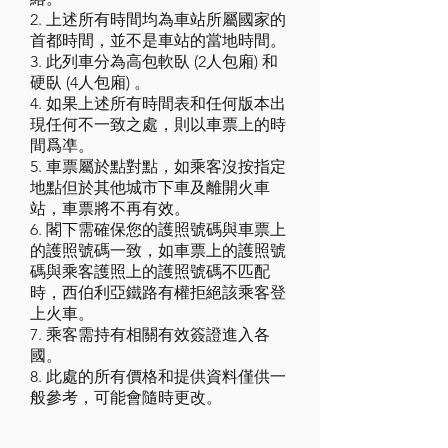
2. 上述所有時間均為車站所屬國家的
首都時間，並不是車站的當地時間。
3. 此列車分為高包軟臥 (2人包廂) 和
硬臥 (4人包廂) 。
4. 如果上述所有時間表和任何版本出
現任何不一致之處，則以車票上的時
間爲凖。
5. 車票屬於點對點，如乘客沒按指定
地點但於其他城市下車及離開火車
站，車票將不再有效。
6. 閣下需確保您的護照號碼與車票上
的護照號碼一致，如車票上的護照號
碼與乘客護照上的護照號碼不匹配
時，西伯利亞鐵路有權拒絕該乘客登
上火車。
7. 乘客需持有相關有效簽證進入各
國。
8. 此處的所有價格和提供資料僅供一
般參考，可能會隨時更改。